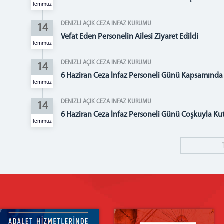
Temmuz
DENİZLİ AÇIK CEZA İNFAZ KURUMU
14
Vefat Eden Personelin Ailesi Ziyaret Edildi
Temmuz
DENİZLİ AÇIK CEZA İNFAZ KURUMU
14
6 Haziran Ceza İnfaz Personeli Günü Kapsamınd
Temmuz
DENİZLİ AÇIK CEZA İNFAZ KURUMU
14
6 Haziran Ceza İnfaz Personeli Günü Coşkuyla Ku
Temmuz