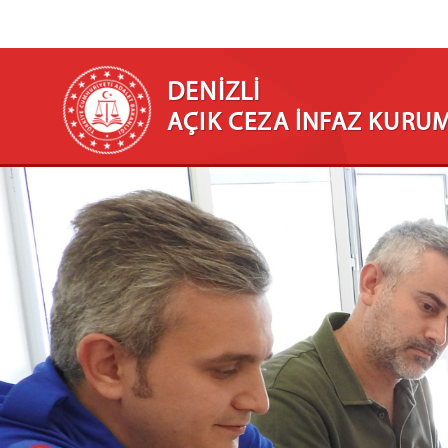
DENİZLİ
AÇIK CEZA İNFAZ KURU