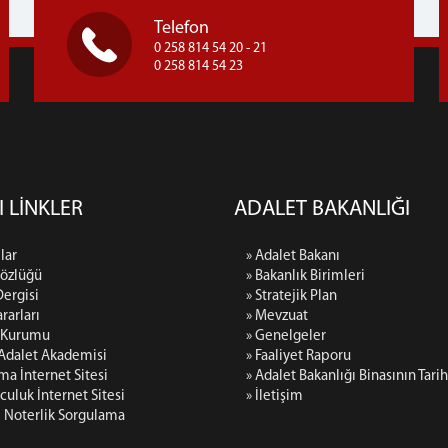
Telefon
0 258 814 54 20 - 21
0 258 814 54 23
I LİNKLER
ADALET BAKANLIĞI
lar
» Adalet Bakanı
Sözlüğü
» Bakanlık Birimleri
Dergisi
» Stratejik Plan
rarları
» Mevzuat
p Kurumu
» Genelgeler
 Adalet Akademisi
» Faaliyet Raporu
rma İnternet Sitesi
» Adalet Bakanlığı Binasının Tari
culuk İnternet Sitesi
» İletişim
i Noterlik Sorgulama