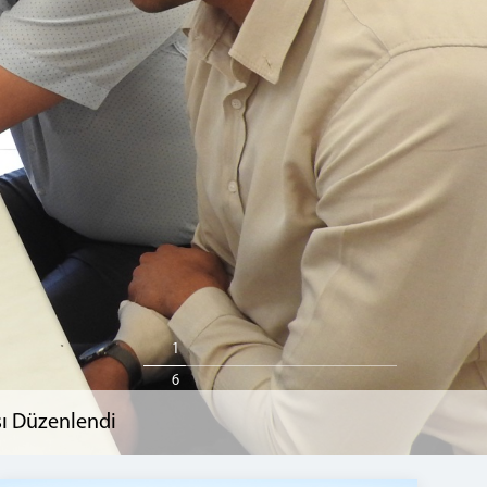
1
6
sı Düzenlendi