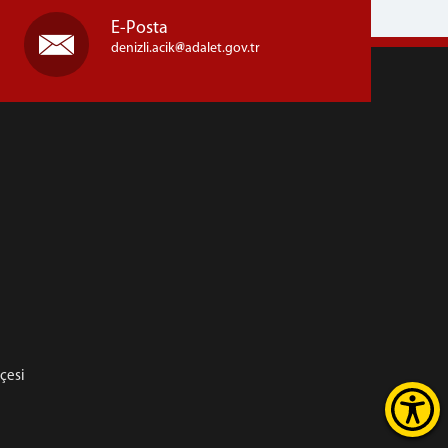
E-Posta
denizli.acik
adalet.gov.tr
hçesi