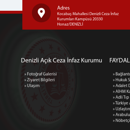
Adres
Kocabaş Mahallesi Denizli Ceza İnfaz
Kurumları Kampüsü 20330
Honaz/DENİZLİ
Denizli Açık Ceza İnfaz Kurumu
FAYDAL
» Fotoğraf Galerisi
» Bağlantı
» Ziyaret Bilgileri
» Hukuk 
» Ulaşım
» Adalet 
» AİHM Ka
» Adli Tı
» Türkiye
» Uzlaştı
» Arabulu
» Nöbetç