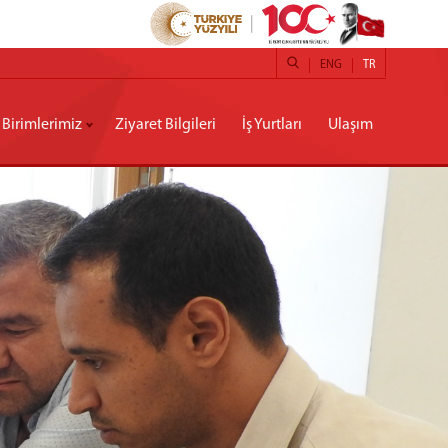
ENG
TR
Birimlerimiz
Ziyaret Bilgileri
İş Yurtları
Ulaşım